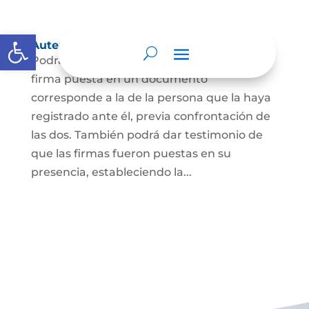
Abrir barra de herramientas
Autenticación de Firma
Podrá dar testimonio escrito de que la
firma puesta en un documento
corresponde a la de la persona que la haya
registrado ante él, previa confrontación de
las dos. También podrá dar testimonio de
que las firmas fueron puestas en su
presencia, estableciendo la...