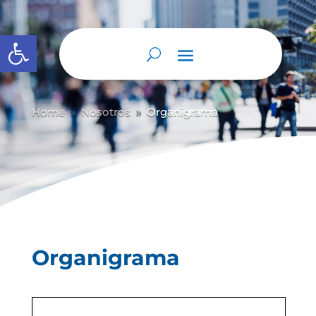
Abrir barra de herramientas
Home
Nosotros
Organigrama
9
9
Organigrama