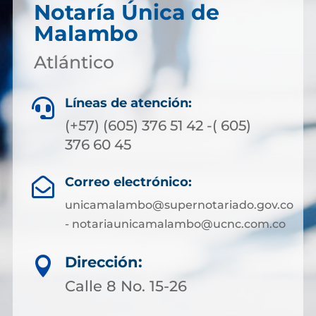
Notaría Única de
Malambo
Atlántico
Líneas de atención:

(+57) (605) 376 51 42 -( 605)
376 60 45
Correo electrónico:

unicamalambo@supernotariado.gov.co
- notariaunicamalambo@ucnc.com.co
Dirección:

Calle 8 No. 15-26