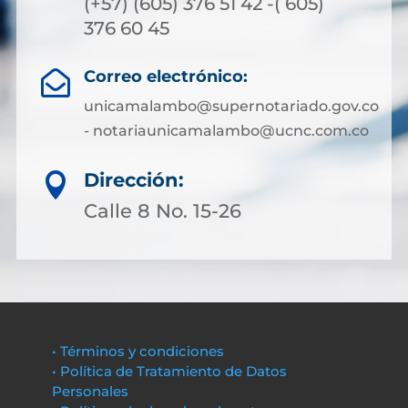
(+57) (605) 376 51 42 -( 605)
376 60 45
Correo electrónico:

unicamalambo@supernotariado.gov.co
- notariaunicamalambo@ucnc.com.co
Dirección:

Calle 8 No. 15-26
• Términos y condiciones
• Política de Tratamiento de Datos
Personales