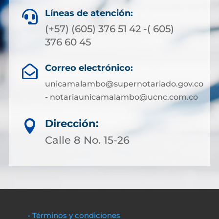
Líneas de atención:

(+57) (605) 376 51 42 -( 605)
376 60 45
Correo electrónico:

unicamalambo@supernotariado.gov.co
- notariaunicamalambo@ucnc.com.co
Dirección:

Calle 8 No. 15-26
• Términos y condiciones