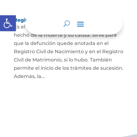
Abrir barra de herramientas
Registro Civil de Defunción
Es el documento público que prueba el
hecho de la muerte y su causa. Sirve para
que la defunción quede anotada en el
Registro Civil de Nacimiento y en el Registro
Civil de Matrimonio, si lo hubo. También
permite el inicio de los trámites de sucesión.
Además, la...