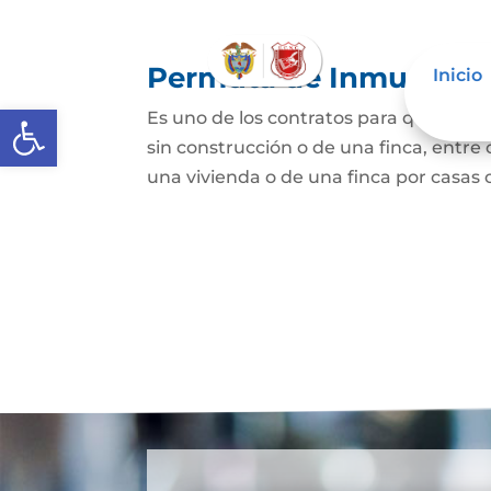
Permuta de Inmuebles
Inicio
Abrir barra de herramientas
Es uno de los contratos para que una p
sin construcción o de una finca, entre 
una vivienda o de una finca por casas o