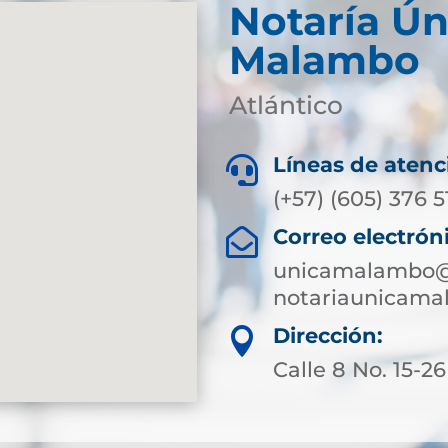
Notaría Ún
Malambo
Atlántico
Líneas de atenc

(+57) (605) 376 5
Correo electrón

unicamalambo@s
notariaunicam
Dirección:

Calle 8 No. 15-26