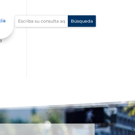
cia
e
e