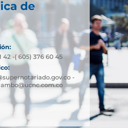
ica de
ión:
1 42 -( 605) 376 60 45
ico:
upernotariado.gov.co -
alambo@ucnc.com.co