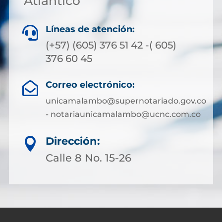
Atlántico
Líneas de atención:

(+57) (605) 376 51 42 -( 605)
376 60 45
Correo electrónico:

unicamalambo@supernotariado.gov.co
- notariaunicamalambo@ucnc.com.co
Dirección:

Calle 8 No. 15-26