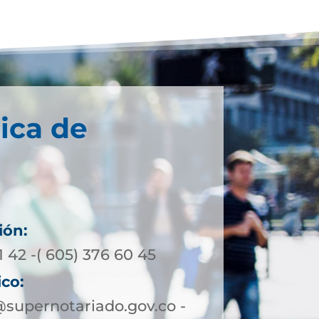
ica de
ión:
1 42 -( 605) 376 60 45
ico:
upernotariado.gov.co -