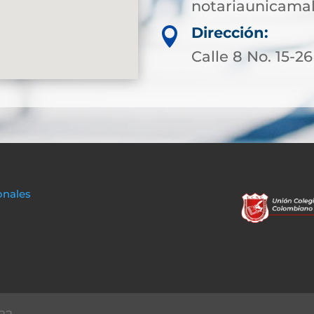
notariaunicam
Dirección:

Calle 8 No. 15-26
onales