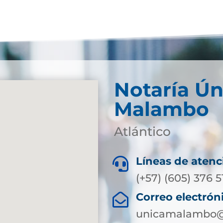
Notaría Ún
Malambo
Atlántico
Líneas de atenc

(+57) (605) 376 5
Correo electrón

unicamalambo@s