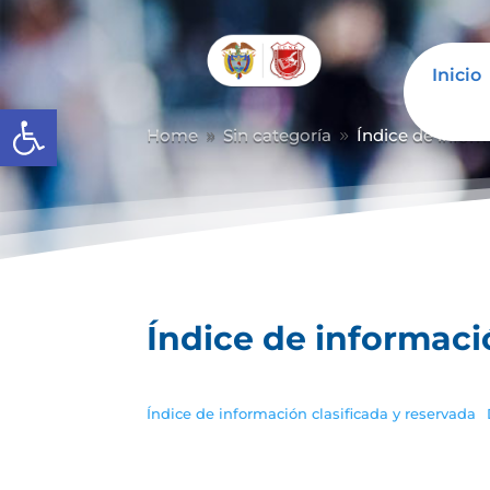
Inicio
Abrir barra de herramientas
Home
Sin categoría
Índice de inform
9
9
Índice de informaci
Índice de información clasificada y reservada