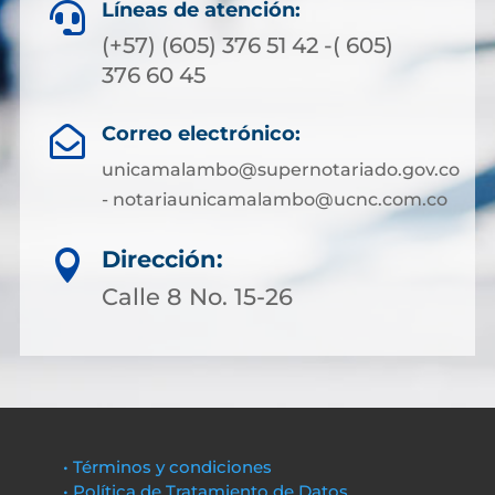
Líneas de atención:

(+57) (605) 376 51 42 -( 605)
376 60 45
Correo electrónico:

unicamalambo@supernotariado.gov.co
- notariaunicamalambo@ucnc.com.co
Dirección:

Calle 8 No. 15-26
• Términos y condiciones
• Política de Tratamiento de Datos