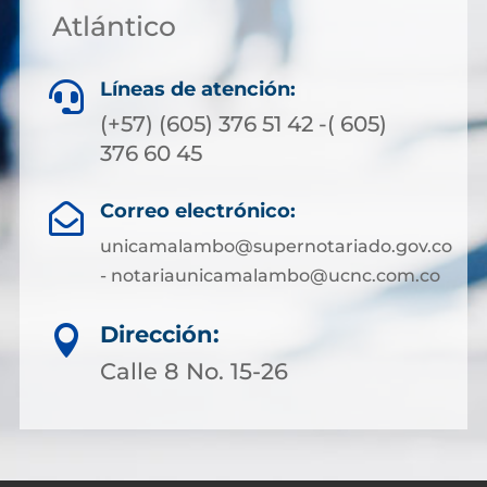
Atlántico
Líneas de atención:

(+57) (605) 376 51 42 -( 605)
376 60 45
Correo electrónico:

unicamalambo@supernotariado.gov.co
- notariaunicamalambo@ucnc.com.co
Dirección:

Calle 8 No. 15-26