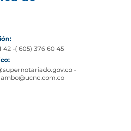
ión:
1 42 -( 605) 376 60 45
ico:
upernotariado.gov.co -
alambo@ucnc.com.co