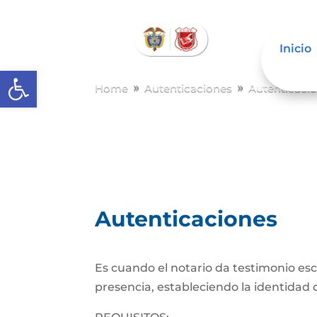
Inicio
Abrir barra de herramientas
Home
Autenticaciones
Autenticaci
9
9
Autenticaciones
Es cuando el notario da testimonio es
presencia, estableciendo la identidad d