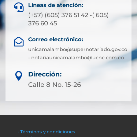
Líneas de atención:

(+57) (605) 376 51 42 -( 605)
376 60 45
Correo electrónico:

unicamalambo@supernotariado.gov.co
- notariaunicamalambo@ucnc.com.co
Dirección:

Calle 8 No. 15-26
• Términos y condiciones