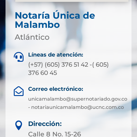
Notaría Única de
Malambo
Atlántico
Líneas de atención:

(+57) (605) 376 51 42 -( 605)
376 60 45
Correo electrónico:

unicamalambo@supernotariado.gov.co
- notariaunicamalambo@ucnc.com.co
Dirección:

Calle 8 No. 15-26