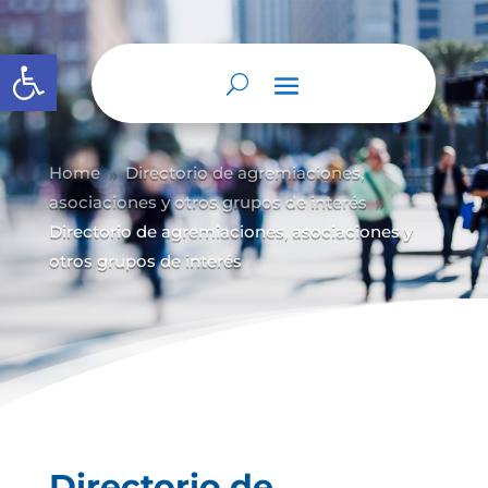
Abrir barra de herramientas
Home
Directorio de agremiaciones,
9
asociaciones y otros grupos de interés
9
Directorio de agremiaciones, asociaciones y
otros grupos de interés
Directorio de