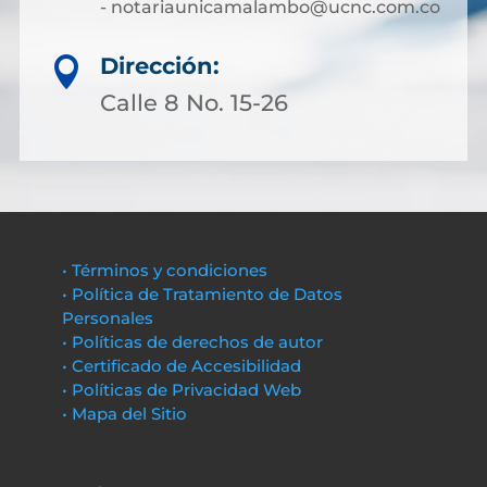
- notariaunicamalambo@ucnc.com.co
Dirección:

Calle 8 No. 15-26
• Términos y condiciones
• Política de Tratamiento de Datos
Personales
• Políticas de derechos de autor
• Certificado de Accesibilidad
• Políticas de Privacidad Web
• Mapa del Sitio