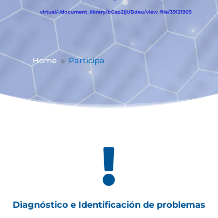
virtual/-/document_library/bGsp2IjUBdeu/view_file/39121905
Home
Participa
9

Diagnóstico e Identificación de problemas