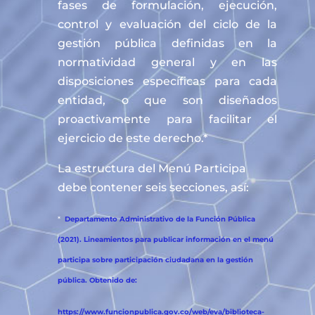
fases de formulación, ejecución,
control y evaluación del ciclo de la
gestión pública definidas en la
normatividad general y en las
disposiciones específicas para cada
entidad, o que son diseñados
proactivamente para facilitar el
ejercicio de este derecho.*
La estructura del Menú Participa
debe contener seis secciones, así:
*
Departamento Administrativo de la Función Pública
(2021). Lineamientos para publicar información en el menú
participa sobre participación ciudadana en la gestión
pública. Obtenido de:
https://www.funcionpublica.gov.co/web/eva/biblioteca-